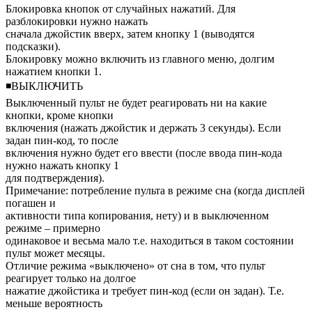
Блокировка кнопок от случайных нажатий. Для
разблокировки нужно нажать
сначала джойстик вверх, затем кнопку 1 (выводятся
подсказки).
Блокировку можно включить из главного меню, долгим
нажатием кнопки 1.
◾ВЫКЛЮЧИТЬ
Выключенный пульт не будет реагировать ни на какие
кнопки, кроме кнопки
включения (нажать джойстик и держать 3 секунды). Если
задан пин-код, то после
включения нужно будет его ввести (после ввода пин-кода
нужно нажать кнопку 1
для подтверждения).
Примечание: потребление пульта в режиме сна (когда дисплей
погашен и
активности типа копирования, нету) и в выключенном
режиме – примерно
одинаковое и весьма мало т.е. находиться в таком состоянии
пульт может месяцы.
Отличие режима «выключено» от сна в том, что пульт
реагирует только на долгое
нажатие джойстика и требует пин-код (если он задан). Т.е.
меньше вероятность