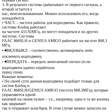
первый сигнал.
3. В результате система срабатывает от первого сигнала, а
второй остается у
нас, неиспользованным. Можно использовать его, когда
понадобится.
• ЧАСТ. – частота работы для кодподмены. Как правило,
системы Keeloq работают
на частоте 433.92МГц, но могут попадаться и на других
частотах. Системы
FAAC 868SLH и GENIUS AMIGO работают на частоте 868.3
МГц.
• ◾ВКЛ/ВЫКЛ – соответственно, активировать либо
отключить кодподмену.
• ◾ПЕРЕДАТЬ – передать записанный сигнал (если
кодподмена удачно отработала
перед этим).
Важные моменты:
• По своей сути данная кодподмена подойдет только для
систем Keeloq и
FAAC 868SLH/GENIUS AMIGO (частота 868.3МГц), которые
управляются одной
кнопкой на своем пульте – т.е., например, одна и та же кнопка
как закрывает
так и открывает шлагбаум. В этом случае можно записать на