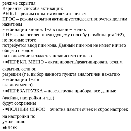
режиме скрытия.
Варианты способа активации:
ВЫКЛ – режим скрытия включить нельзя.
ПРОС – режим скрытия активируется/деактивируется долгим
нажатием
комбинации кнопок 1+2 в главном меню.
ПИН – аналогичен предыдущему способу (комбинация 1+2),
но помимо этого
потребуется ввод пин-кода. Данный пин-код не имеет ничего
общего с кодом
на включение и задается независимо от него.
• ◾ПЕРЕКЛ. МЕНЮ – активировать/деактивировать режим
скрытия, если он
разрешен (т.е. выбор данного пункта аналогичен нажатию
комбинации 1+2 в
главном меню)
• ◾ПЕРЕЗАГРУЗКА – перезагрузка прибора, все данные
(ячейки, настройки и т.д.)
будут сохранены
• ◾ПОЛНЫЙ СБРОС – очистка памяти ячеек и сброс настроек
на настройки по
умолчанию
◾БЛОК