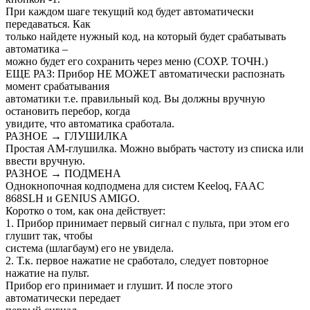
При каждом шаге текущий код будет автоматически
передаваться. Как
только найдете нужный код, на который будет срабатывать
автоматика –
можно будет его сохранить через меню (СОХР. ТОЧН.)
ЕЩЕ РАЗ: Прибор НЕ МОЖЕТ автоматически распознать
момент срабатывания
автоматики т.е. правильный код. Вы должны вручную
остановить перебор, когда
увидите, что автоматика сработала.
РАЗНОЕ → ГЛУШИЛКА
Простая АМ-глушилка. Можно выбрать частоту из списка или
ввести вручную.
РАЗНОЕ → ПОДМЕНА
Однокнопочная кодподмена для систем Keeloq, FAAC
868SLH и GENIUS AMIGO.
Коротко о том, как она действует:
1. Прибор принимает первый сигнал с пульта, при этом его
глушит так, чтобы
система (шлагбаум) его не увидела.
2. Т.к. первое нажатие не сработало, следует повторное
нажатие на пульт.
Прибор его принимает и глушит. И после этого
автоматически передает