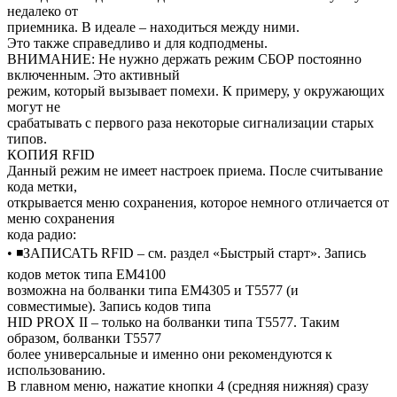
недалеко от
приемника. В идеале – находиться между ними.
Это также справедливо и для кодподмены.
ВНИМАНИЕ: Не нужно держать режим СБОР постоянно
включенным. Это активный
режим, который вызывает помехи. К примеру, у окружающих
могут не
срабатывать с первого раза некоторые сигнализации старых
типов.
КОПИЯ RFID
Данный режим не имеет настроек приема. После считывание
кода метки,
открывается меню сохранения, которое немного отличается от
меню сохранения
кода радио:
• ◾ЗАПИСАТЬ RFID – см. раздел «Быстрый старт». Запись
кодов меток типа EM4100
возможна на болванки типа EM4305 и T5577 (и
совместимые). Запись кодов типа
HID PROX II – только на болванки типа T5577. Таким
образом, болванки T5577
более универсальные и именно они рекомендуются к
использованию.
В главном меню, нажатие кнопки 4 (средняя нижняя) сразу