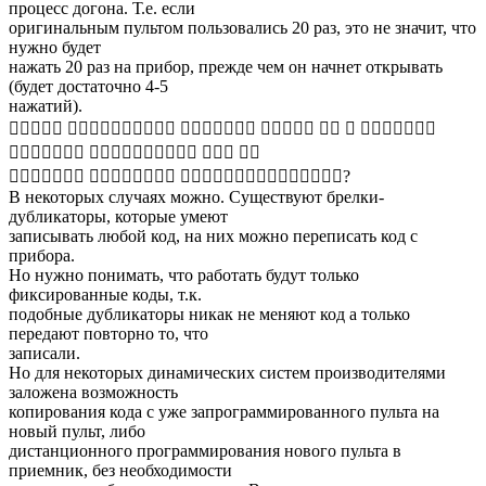
процесс догона. Т.е. если
оригинальным пультом пользовались 20 раз, это не значит, что
нужно будет
нажать 20 раз на прибор, прежде чем он начнет открывать
(будет достаточно 4-5
нажатий).
􀉑􀉚􀉫􀉬􀉨 􀉡􀉚􀉞􀉚􀉜􀉚􀉟􀉦􀉵􀉣 􀉜􀉨􀉩􀉪􀉨􀉫􀀝 􀉦􀉨􀉠􀉧􀉨 􀉥􀉢 􀉫 􀉞􀉚􀉧􀉧􀉨􀉝􀉨
􀉩􀉪􀉢􀉛􀉨􀉪􀉚 􀉩􀉟􀉪􀉟􀉩􀉢􀉫􀉚􀉬􀉶 􀉤􀉨􀉞 􀉧􀉚
􀉨􀉛􀉵􀉱􀉧􀉵􀉣 􀉛􀉪􀉟􀉥􀉨􀉤􀀃􀉢 􀉩􀉨􀉥􀉶􀉡􀉨􀉜􀉚􀉬􀉶􀉫􀉹􀀃􀉢􀉦?
В некоторых случаях можно. Существуют брелки-
дубликаторы, которые умеют
записывать любой код, на них можно переписать код с
прибора.
Но нужно понимать, что работать будут только
фиксированные коды, т.к.
подобные дубликаторы никак не меняют код а только
передают повторно то, что
записали.
Но для некоторых динамических систем производителями
заложена возможность
копирования кода с уже запрограммированного пульта на
новый пульт, либо
дистанционного программирования нового пульта в
приемник, без необходимости