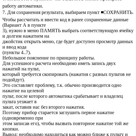
работу автоматики.
7. Для сохранения результата, выбираем пункт ◾СОХРАНИТЬ.
Чтобы рассчитать и ввести код в ранее сохраненные данные
(Вариант А в пункте
3), нужно в меню ПАМЯТЬ выбрать соответствующую ячейку
и долгим нажатием на
джойстик открыть меню, где будет доступен просмотр данных
и ввод кода
(пункты 4..7).
Небольшое пояснение по принципу работы.
Для успешного расчета необходимо иметь запись двух
нажатий на пульт,
который требуется скопировать (нажатия с разных пультов не
подойдут).
Это составляет проблему, т.к. обычно производится одно
нажатие на целевой
пульт, после которого автоматика срабатывает и владелец
пульта уезжает в
закат, оставив нас без второго нажатия.
Поэтому прибор старается заглушить первое нажатие
(одновременно при
этом записав его), чтобы вызвать повторное нажатие той же
кнопки.
Вывод: необходимо находиться как можно ближе к пульту и