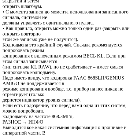
закрытии и затем
открыть шлагбаум.
• С момента записи до момента использования записанного
сигнала, системой не
должны управлять с оригинального пульта.
• Как правило, открыть можно только один раз (закрыть или
открыть повторно
этой же записью уже не получится).
Кодподмена это крайний случай. Сначала рекомендуется
попробовать режим
копирования с включенным режимом ВЕСЬ KL. Если при
этом сигнал записывается
(тип сигнала KL RAW), но не срабатывает – имеет смысл
попробовать кодподмену.
Надо иметь ввиду, что кодировка FAAC 868SLH/GENIUS
AMIGO не поддерживается в
режиме копирования вообще, т.е. прибор на нее никак не
отреагирует (только
дернется индикатор уровня сигнала).
Если есть подозрение, что перед вами одна из этих систем,
можно попробовать
кодподмену на частоте 868.3МГц.
РАЗНОЕ → ИНФО
Выводится кое-какая системная информация о прошивке и
аппаратной части. В