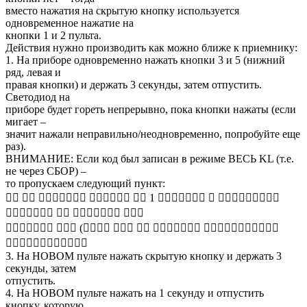
вместо нажатия на скрытую кнопку используется
одновременное нажатие на
кнопки 1 и 2 пульта.
Действия нужно производить как можно ближе к приемнику:
1. На приборе одновременно нажать кнопки 3 и 5 (нижний
ряд, левая и
правая кнопки) и держать 3 секунды, затем отпустить.
Светодиод на
приборе будет гореть непрерывно, пока кнопки нажаты (если
мигает –
значит нажали неправильно/неодновременно, попробуйте еще
раз).
ВНИМАНИЕ: Если код был записан в режиме ВЕСЬ KL (т.е.
не через СБОР) –
то пропускаем следующий пункт:
􀀕􀀑 􀉇􀉚 􀉩􀉪􀉢􀉛􀉨􀉪􀉟 􀉧􀉚􀉠􀉚􀉬􀉶 􀉧􀉚 1 􀉫􀉟􀉤􀉭􀉧􀉞􀉭 􀉢 􀉨􀉬􀉩􀉭􀉫􀉬􀉢􀉬􀉶
􀉤􀉧􀉨􀉩􀉤􀉭􀀏 􀉧􀉚 􀉤􀉨􀉬􀉨􀉪􀉭􀉸 􀉛􀉵􀉥
􀉡􀉚􀉩􀉢􀉫􀉚􀉧 􀉤􀉨􀉞 (􀉬􀀑􀉟􀀑 􀉬􀉭􀀏 􀉨􀉬 􀉤􀉨􀉬􀉨􀉪􀉨􀉣 􀉫􀉪􀉚􀉛􀉚􀉬􀉵􀉜􀉚􀉟􀉬
􀉚􀉜􀉬􀉨􀉦􀉚􀉬􀉢􀉤􀉚􀀌􀀑
3. На НОВОМ пульте нажать скрытую кнопку и держать 3
секунды, затем
отпустить.
4. На НОВОМ пульте нажать на 1 секунду и отпустить
кнопку, которую