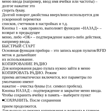
меню ввода (например, ввод имя ячейки или частоты) –
долгое нажатие это
стереть букву.
Долгий поворот джойстика вверх/вниз используется для
ускоренной перемотки
списков, счетчиков в настройках и т.д.
Кнопка 1 – как правило, выполняет функцию «НАЗАД» –
возврат в предыдущее
меню, либо «ОК» – подтверждение какого-либо действия,
например ввода.
БЫСТРЫЙ СТАРТ
Основная функция прибора – это запись кодов пультов/RFID
меток и дальнейшее
их использование.
КОПИРОВАНИЕ РАДИО
Для копирования радио пульта нужно зайти в меню
КОПИРОВАТЬ РАДИО. Режим
приема автоматически включится, все параметры по
умолчанию имеют
нажатие – очистка буквы (т.е. символ пробела).
Кнопка НАЗАД – подтверждение и закрытие меню ввода.
Чтобы сохранить ячейку в память – выберите пункт
◾СОХРАНИТЬ. После сохранения
прием продолжится.
Для выхода из режима копирования и возврата в главное