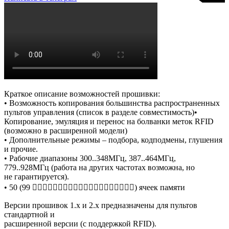
Краткое описание возможностей прошивки:
• Возможность копирования большинства распространенных
пультов управления (список в разделе совместимость)•
Копирование, эмуляция и перенос на болванки меток RFID
(возможно в расширенной модели)
• Дополнительные режимы – подбора, кодподмены, глушения
и прочие.
• Рабочие диапазоны 300..348МГц, 387..464МГц,
779..928МГц (работа на других частотах возможна, но
не гарантируется).
• 50 (99 􀉜􀀃􀉪􀉚􀉫􀉲􀉢􀉪􀉟􀉧􀉧􀉨􀉣􀀃􀉦􀉨􀉞􀉟􀉥􀉢) ячеек памяти
Версии прошивок 1.х и 2.х предназначены для пультов
стандартной и
расширенной версии (с поддержкой RFID).