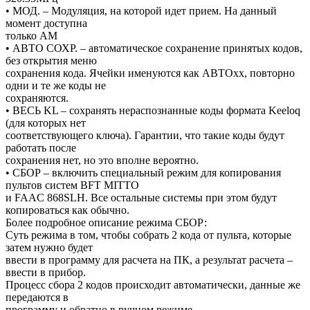
• МОД. – Модуляция, на которой идет прием. На данный
момент доступна
только АМ
• АВТО СОХР. – автоматическое сохранение принятых кодов,
без открытия меню
сохранения кода. Ячейки именуются как АВТОхх, повторно
одни и те же коды не
сохраняются.
• ВЕСЬ KL – сохранять нераспознанные коды формата Keeloq
(для которых нет
соответствующего ключа). Гарантии, что такие коды будут
работать после
сохранения нет, но это вполне вероятно.
• СБОР – включить специальный режим для копирования
пультов систем BFT MITTO
и FAAC 868SLH. Все остальные системы при этом будут
копироваться как обычно.
Более подробное описание режима СБОР:
Суть режима в том, чтобы собрать 2 кода от пульта, которые
затем нужно будет
ввести в программу для расчета на ПК, а результат расчета –
ввести в прибор.
Процесс сбора 2 кодов происходит автоматически, данные же
передаются в
программу и обратно в ручном режиме.