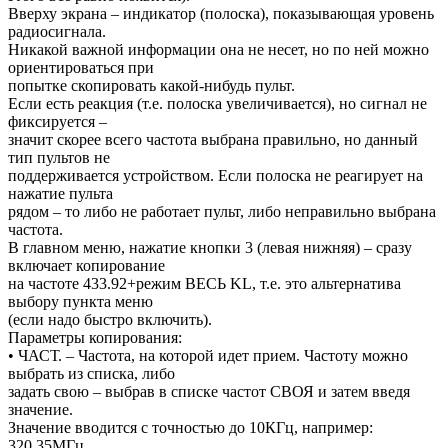
Вверху экрана – индикатор (полоска), показывающая уровень
радиосигнала.
Никакой важной информации она не несет, но по ней можно
ориентироваться при
попытке скопировать какой-нибудь пульт.
Если есть реакция (т.е. полоска увеличивается), но сигнал не
фиксируется –
значит скорее всего частота выбрана правильно, но данный
тип пультов не
поддерживается устройством. Если полоска не реагирует на
нажатие пульта
рядом – то либо не работает пульт, либо неправильно выбрана
частота.
В главном меню, нажатие кнопки 3 (левая нижняя) – сразу
включает копирование
на частоте 433.92+режим ВЕСЬ KL, т.е. это альтернатива
выбору пункта меню
(если надо быстро включить).
Параметры копирования:
• ЧАСТ. – Частота, на которой идет прием. Частоту можно
выбрать из списка, либо
задать свою – выбрав в списке частот СВОЯ и затем введя
значение.
Значение вводится с точностью до 10КГц, например:
320.35МГц