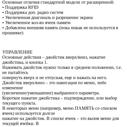
Основные отличия стандартной модели от расширенной:
• Поддержка RFID
• Поддержка доп. радио систем
• Увеличенная диагональ и разрешение экрана
• Увеличенное кол-во ячеек памяти
• Добавлена внешняя память (пока никак не используется в
прошивке)
УПРАВЛЕНИЕ
Основные действия – джойстик вверх/вниз, нажатие
джойстика, и кнопка 1.
Нажимать джойстик нужно только в среднем положении, т.е.
не пытайтесь
повернуть вверх и не отпуская, еще и нажать на него.
Джойстик вверх/вниз – это навигация по меню, либо
изменение
(увеличение/уменьшение) выбранного параметра.
Короткое нажатие джойстика – подтверждение, или выбор
текущего пункта.
В некоторых меню (например, меню ПАМЯТЬ со списком
ячеек) используется долгое
нажатие на джойстик. В списке ячеек – это вызов меню для
текущей ячейки. В