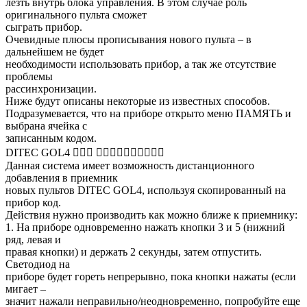
лезть внутрь блока управления. В этом случае роль
оригинального пульта сможет
сыграть прибор.
Очевидные плюсы прописывания нового пульта – в
дальнейшем не будет
необходимости использовать прибор, а так же отсутствие
проблемы
рассинхронизации.
Ниже будут описаны некоторые из известных способов.
Подразумевается, что на приборе открыто меню ПАМЯТЬ и
выбрана ячейка с
записанным кодом.
DITEC GOL4 􀀋􀉧􀉟 􀉩􀉪􀉨􀉜􀉟􀉪􀉟􀉧􀉨􀀌
Данная система имеет возможность дистанционного
добавления в приемник
новых пультов DITEC GOL4, используя скопированный на
прибор код.
Действия нужно производить как можно ближе к приемнику:
1. На приборе одновременно нажать кнопки 3 и 5 (нижний
ряд, левая и
правая кнопки) и держать 2 секунды, затем отпустить.
Светодиод на
приборе будет гореть непрерывно, пока кнопки нажаты (если
мигает –
значит нажали неправильно/неодновременно, попробуйте еще