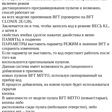
включен режим
дистанционного программирования пультов и возможно,
способ работает не
на всех моделях приемников BFT (проверено на BFT
CLONIX 2E/128).
Заключается он в том, чтобы записать код в режиме ВЕСЬ KL,
а затем в
свойствах ячейки (долгое нажатие джойстика в меню
ПАМЯТЬ), в подменю
ПАРАМЕТРЫ выставить параметр РЕЖИМ в значение BFT и
сохранить изменения.
Если параметр не выставить, то код перестанет работать после
того как
воспользуются оригинальным пультом.
Данная система имеет возможность дистанционного
добавления в приемник
новых пультов BFT MITTO, используя скопированный на
прибор код.
В процессе добавления, на новом пульте будет использоваться
скрытая
кнопка.
В зависимости от модели пульта BFT MITTO (новые/старые),
кнопка либо
расположена сзади пульта (небольшое отверстие), либо
кнопки нет – тогда