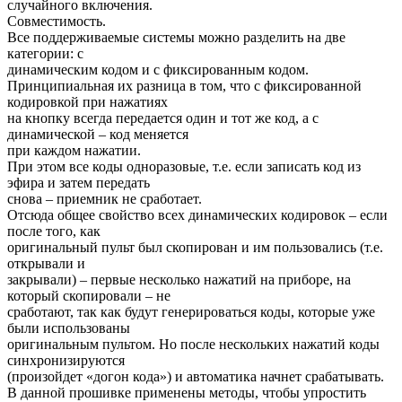
случайного включения.
Совместимость.
Все поддерживаемые системы можно разделить на две
категории: с
динамическим кодом и с фиксированным кодом.
Принципиальная их разница в том, что с фиксированной
кодировкой при нажатиях
на кнопку всегда передается один и тот же код, а с
динамической – код меняется
при каждом нажатии.
При этом все коды одноразовые, т.е. если записать код из
эфира и затем передать
снова – приемник не сработает.
Отсюда общее свойство всех динамических кодировок – если
после того, как
оригинальный пульт был скопирован и им пользовались (т.е.
открывали и
закрывали) – первые несколько нажатий на приборе, на
который скопировали – не
сработают, так как будут генерироваться коды, которые уже
были использованы
оригинальным пультом. Но после нескольких нажатий коды
синхронизируются
(произойдет «догон кода») и автоматика начнет срабатывать.
В данной прошивке применены методы, чтобы упростить