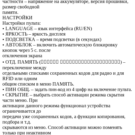
частности – напряжение на аккумуляторе, версия прошивки,
размер свободной
памяти.
НАСТРОЙКИ
Настройки пульта:
• LANGUAGE – язык интерфейса (RU/EN)
• ЯРКОСТЬ – яркость дисплея
• ПОДСВЕТКА – время подсветки (в секундах)
• АВТОБЛОК – включить автоматическую блокировку
кнопок через 5 с. после
отключения экрана
• ОТД. ПАМЯТЬ (􀉬􀉨􀉥􀉶􀉤􀉨 􀉜􀀃􀉪􀉚􀉫􀉲􀉢􀉪􀉟􀉧􀉧􀉨􀉣􀀃􀉦􀉨􀉞􀉟􀉥􀉢) –
переключение между
отдельными списками сохраненных кодов для радио и для
RFID или одним
общим списком в меню ПАМЯТЬ.
• ПИН ОБЩ. – задать пин-код из 4 цифр на включение пульта.
• СКРЫТИЕ – выбрать способ активации режима скрытия
части меню. При
активации данного режима функционал устройства
ограничивается до
передачи уже сохраненных кодов, а функции копирования,
подбора и т.д.
скрываются из меню. Способ активации можно поменять
только при неактивном