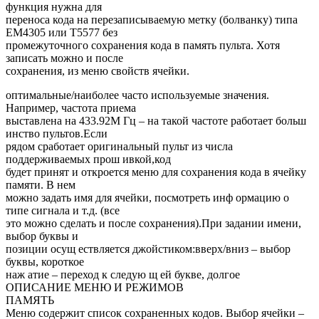
функция нужна для
переноса кода на перезаписываемую метку (болванку) типа
EM4305 или T5577 без
промежуточного сохранения кода в память пульта. Хотя
записать можно и после
сохранения, из меню свойств ячейки.
оптимальные/наиболее часто используемые значения.
Например, частота приема
выставлена на 433.92М Гц – на такой частоте работает больш
инство пультов.Если
рядом сработает оригинальный пульт из числа
поддерживаемых прош ивкой,код
будет принят и откроется меню для сохранения кода в ячейку
памяти. В нем
можно задать имя для ячейки, посмотреть инф ормацию о
типе сигнала и т.д. (все
это можно сделать и после сохранения).При задании имени,
выбор буквы и
позиции осущ ествляется джойстиком:вверх/вниз – выбор
буквы, короткое
наж атие – переход к следую щ ей букве, долгое
ОПИСАНИЕ МЕНЮ И РЕЖИМОВ
ПАМЯТЬ
Меню содержит список сохраненных кодов. Выбор ячейки –