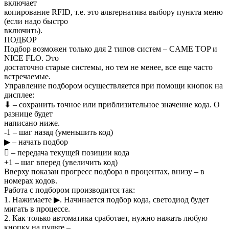
включает
копирование RFID, т.е. это альтернатива выбору пункта меню
(если надо быстро
включить).
ПОДБОР
Подбор возможен только для 2 типов систем – CAME TOP и
NICE FLO. Это
достаточно старые системы, но тем не менее, все еще часто
встречаемые.
Управление подбором осуществляется при помощи кнопок на
дисплее:
⬇ – сохранить точное или приблизительное значение кода. О
разнице будет
написано ниже.
-1 – шаг назад (уменьшить код)
▶ – начать подбор
􀀀 – передача текущей позиции кода
+1 – шаг вперед (увеличить код)
Вверху показан прогресс подбора в процентах, внизу – в
номерах кодов.
Работа с подбором производится так:
1. Нажимаете ▶. Начинается подбор кода, светодиод будет
мигать в процессе.
2. Как только автоматика сработает, нужно нажать любую
кнопку на пульте –